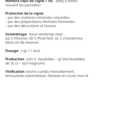
Nombre ceps de vigne / ha
: 8265 à 10000
(suivant les parcelles)
Protection de la vigne:
- par des matières minérales naturelles
- par des préparations d’extraits fermentés
- par des décoctions et tisanes
Assemblage
: base vendange 2022
59 % Meunier, 26 % Pinot Noir, 15 % chardonnay
(dont vin de réserve)
Dosage
: 7 gr / l brut
Production
: 500 ½ bouteilles - 32 000 bouteilles
de 75 cl – 150 magnums
Vinification
:raisins cueillis manuellement,
pressurage automatique, élevage en cuves inox et
cuves béton
Vieillissement
:
3 à 4 ans sur lies en bouteille
Servir à 10°C
Tarte aux prunes, brioche, terrine de chèvre frais et
courgettes, velouté ou crémé de champignons,
potiron et lard fumé, tagliatelles aux cèpes et ou
morilles, escargots.