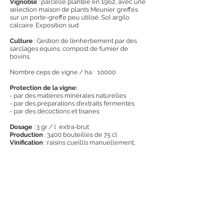
Vignoble
: parcelle plantée en 1962, avec une
sélection maison de plants Meunier greffés
sur un porte-greffe peu utilisé. Sol argilo
calcaire. Exposition sud
Culture
: Gestion de l’enherbement par des
sarclages équins, compost de fumier de
bovins.
Nombre ceps de vigne / ha : 10000
Protection de la vigne:
- par des matières minérales naturelles
- par des préparations d’extraits fermentés
- par des décoctions et tisanes
Dosage
: 3 gr / l extra-brut
Production
: 3400 bouteilles de 75 cl
Vinification
: raisins cueillis manuellement,
pressurage traditionnel , élevage et
vinification en fut de chêne de 228 l et 300 l
Servir à 10°C excellent avec du comté